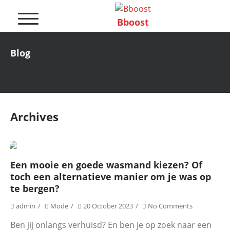
Skip
to
Bboost
content
Blog
Archives
Een mooie en goede wasmand kiezen? Of
toch een alternatieve manier om je was op
te bergen?
admin
Mode
20 October 2023
No Comments
Ben jij onlangs verhuisd? En ben je op zoek naar een